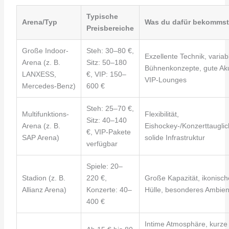
Typische
Arena/Typ
Was du dafür bekommst
Preisbereiche
Große Indoor-
Steh: 30–80 €,
Exzellente Technik, variab
Arena (z. B.
Sitz: 50–180
Bühnenkonzepte, gute Aku
LANXESS,
€, VIP: 150–
VIP-Lounges
Mercedes‑Benz)
600 €
Steh: 25–70 €,
Multifunktions-
Flexibilität,
Sitz: 40–140
Arena (z. B.
Eishockey-/Konzerttauglich
€, VIP-Pakete
SAP Arena)
solide Infrastruktur
verfügbar
Spiele: 20–
Stadion (z. B.
220 €,
Große Kapazität, ikonisch
Allianz Arena)
Konzerte: 40–
Hülle, besonderes Ambien
400 €
Intime Atmosphäre, kurze