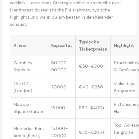
wirklich — aber ohne Strategie zahlst du schnell zu viel.
Hier findest du realistische Preisrahmen, typische
Highlights und wann du am besten in den Kalender
schaust.
Typische
Arena
Kapazität
Highlight
Ticketpreise
Wembley
60.000–
Stadionsho
€50–€300+
Stadium
90.000
& Großeven
The O2
Vielseitiges
20.000
€40–€250
(London)
Programm
Madison
Historisches
18.000
$60–$400+
Square Garden
Flair
Top-Adress
Mercedes‑Benz
15.000–
€35–€200+
für große
Arena (Berlin)
20.000